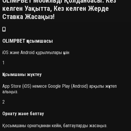
OLIMPBET Мобильді Қолданбасы: Кез
келген Уақытта, Кез келген Жерде
Ставка Жасаңыз!
OLIMPBET қосымшасы
iOS және Android құрылғылары үшін
1
Қосымшаны жүктеу
App Store (iOS) немесе Google Play (Android) арқылы жүктеп
алыңыз.
2
Орнату және баптау
Қосымшаны орнатқаннан кейін, баптауларды жасаңыз.