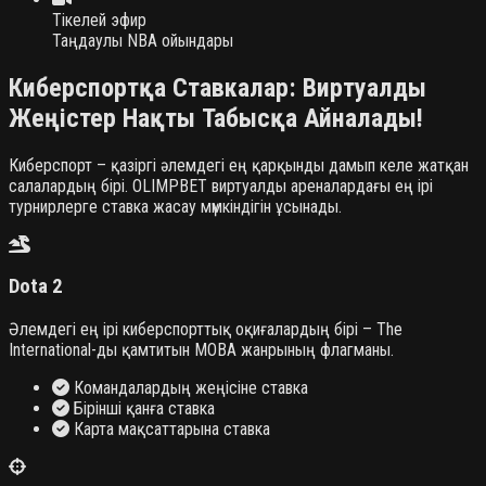
Тікелей эфир
Таңдаулы NBA ойындары
Киберспортқа Ставкалар: Виртуалды
Жеңістер Нақты Табысқа Айналады!
Киберспорт – қазіргі әлемдегі ең қарқынды дамып келе жатқан
салалардың бірі. OLIMPBET виртуалды ареналардағы ең ірі
турнирлерге ставка жасау мүмкіндігін ұсынады.
Dota 2
Әлемдегі ең ірі киберспорттық оқиғалардың бірі – The
International-ды қамтитын MOBA жанрының флагманы.
Командалардың жеңісіне ставка
Бірінші қанға ставка
Карта мақсаттарына ставка