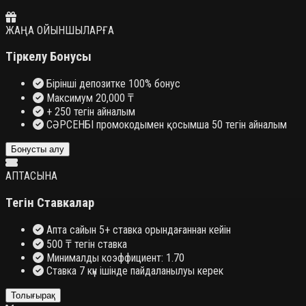
ЖАҢА ОЙЫНШЫЛАРҒА
Тіркелу Бонусы
Бірінші депозитке
100% бонус
Максимум
20,000 ₸
+ 250 тегін айналым
СӘРСЕНБІ промокодымен қосымша 50 тегін айналым
Бонусты алу
АПТАСЫНА
Тегін Ставкалар
Апта сайын 5+ ставка орындағаннан кейін
500 ₸ тегін ставка
Минималды коэффициент: 1.70
Ставка 7 күн ішінде пайдаланылуы керек
Толығырақ