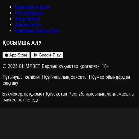
Компания туралы
Кері байланыс
Жеңілдіктер
Жаңалықтар
Байланыс мәліметтері
ҚОСЫМША АЛУ
App Store
Google Play
© 2025 OLIMPBET. Барлық құқықтар қорғалған. 18+
Тұтынушы келісімі | Құпиялылық саясаты | Құмар ойындардан
сақтану
Букмекерлік қызмет Қазақстан Республикасының заңнамасына
сәйкес реттеледі