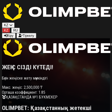
KZ
KZ
RU
Кіру
Тіркелу
ЖЕҢІС СІЗДІ КҮТЕДІ!
Бүгін жеңіске жету мүмкіндігі
Макс. жеңіс:
2,500,000 ₸
Орташа коэффициент:
1.85
ҚАЗАҚСТАНДА №1 БУКМЕКЕР
OLIMPBET: Қазақстанның жетекші