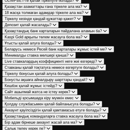
OLIMPBET-те қалай тіркелуге болады?
Қазақстан азаматтары ғана тіркеле ала ма?
18 жасқа толмаған адамдар тіркеле ала ма?
Тіркелу кезінде қандай құжаттар қажет?
Депозит қалай жасалады?
Қазақстандық банк карталарын пайдалана аламын ба?
Kaspi Gold арқылы төлем жасауға бола ма?
Ұтысты қалай алуға болады?
Беларусь немесе Ресей банк карталары жұмыс істей ме?
Жеке басын куәландыратын құжат:
Минималды ставка мөлшері қанша?
Visa/Mastercard карталары:
Live ставкалардың коэффициенті неге жиі өзгереді?
Мекенжайды растайтын құжат:
Минималды ставкалар:
Ставканы қалай тоқтатуға немесе өзгертуге болады?
• Halyk Bank
Депозит бөлімінде "Kaspi Gold" таңдау
Тіркелу бонусын қалай алуға болады?
• Kaspi Bank
Телефон нөмірді енгізу (+7 xxx xxx xx xx)
Банк картасы:
МАҢЫЗДЫ:
• Жай ставка:
100₸
Бонусты ақшаға айналдыру шарттары қандай?
• Сбербанк
Ойын оқиғалары:
Сомаді көрсету (500₸ - 500,000₸)
• Экспресс:
50₸
Кешбэк қалай жұмыс істейді?
• ForteBank
Ставкалар көлемі:
Kaspi қосымшасында төлемді растау
• Live ставкалар:
100₸
• АТФБанк
Сайт ашылмай жатса не істеу керек?
• Система ставкалары:
200₸
Мобильді қосымшада кіру мүмкін емес
Уақыт факторы:
Спорт ставкалары:
Техникалық қате болған жағдайда:
Ерекшеліктер:
Команда тактикасы:
Қолдау службасымен қалай байланысуға болады?
Максималды лимиттер:
Аккаунт қауіпсіздігін қалай қамтамасыз етуге болады?
Браузерді жаңарту:
• Өткізу коэффициенті: x5
Ойын тоқтатылса:
• Касса алымдары жоқ
Қазақстандық командаларға ставка жасауға бола ма?
Кэшті тазалау:
• Футбол (топ лигалар):
500,000₸
• Минимум коэффициент: 1.50
Кеңес:
Android үшін:
• Лездік төлемдер
• 1 деңгей: Аптасына 1% кешбэк
Бір адам бірнеше аккаунт жасай ала ма?
Басқа браузер:
• Басқа спорттар:
100,000₸
• Мерзім: 14 күн
Коэффициент қатесі болса:
📞 Байланыс әдістері:
• 500-100,000₸ лимиттер
• 2 деңгей: Аптасына 3% кешбэк
Салық төлеу керек пе?
VPN қолдану:
• Live ставкалар:
200,000₸
• Экспресс міндетті емес