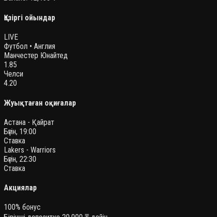
Қазіргі ойындар
LIVE
Футбол • Англия
Манчестер Юнайтед
1.85
Челси
4.20
Жуықтаған оқиғалар
Астана - Қайрат
Бүгін, 19:00
Ставка
Lakers - Warriors
Бүгін, 22:30
Ставка
Акциялар
100% бонус