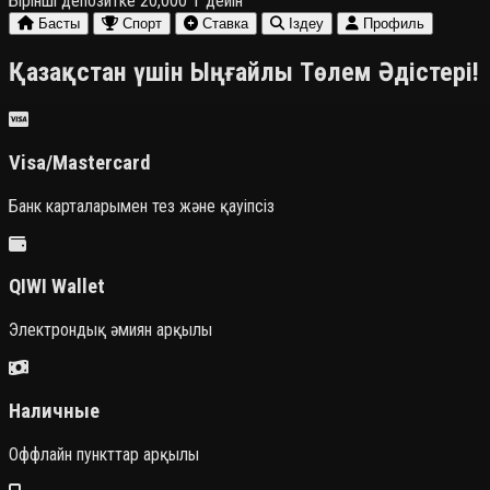
Бірінші депозитке 20,000 ₸ дейін
Басты
Спорт
Ставка
Іздеу
Профиль
Қазақстан үшін Ыңғайлы Төлем Әдістері!
Visa/Mastercard
Банк карталарымен тез және қауіпсіз
QIWI Wallet
Электрондық әмиян арқылы
Наличные
Оффлайн пункттар арқылы